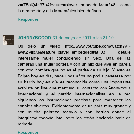
v=tT5alQ4n37o&feature=player_embedded#at=248 como
la geometría y a la Matemática bien definen.
Responder
JOHNNYBGOOD
31 de mayo de 2011 a las 21:10
Os dejo un video http://www.youtube.com/watch?v=-
awKZVilbXI&feature=player_embedded#at=93 detalle
interesante mujer conduciendo sin velo. Una de las
cámaras una mujer soltera y con un hijo que vive en pareja
con otro hombre que no es el padre de su hijo. Y esto es
Egipto hoy en día, hace unos años no podía pasearse por
su barrio hoy en día es reconocida como una importante
activista on line que mantuvo su contacto con Anonymous
Internacional y el partido internacionalista en la red
siguiendo las instrucciones precisas para mantener los
canales abiertos. Evidentemente es un país muy grande y
con mucha pobreza todavía y con barrios donde el
integrismo todavía late, pero los están haciendo batir en
retirada.
Responder