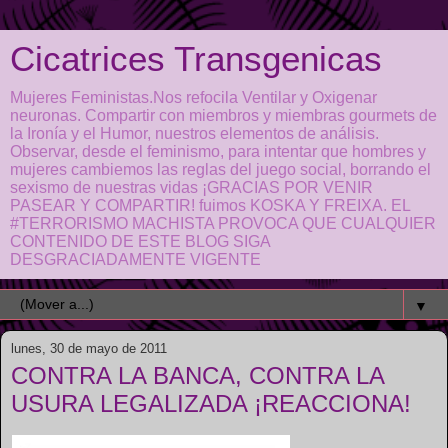
Cicatrices Transgenicas
Mujeres Feministas.Nos refocila Ventilar y Oxigenar
neuronas. Compartir con miembros y miembras gourmets de
la Ironía y el Humor, nuestros elementos de análisis.
Observar, desde el feminismo, para intentar que hombres y
mujeres cambiemos las reglas del juego social, borrando el
sexismo de nuestras vidas ¡GRACIAS POR VENIR
PASEAR Y COMPARTIR! fuimos KOSKA Y FREIXA. EL
#TERRORISMO MACHISTA PROVOCA QUE CUALQUIER
CONTENIDO DE ESTE BLOG SIGA
DESGRACIADAMENTE VIGENTE
▼
lunes, 30 de mayo de 2011
CONTRA LA BANCA, CONTRA LA
USURA LEGALIZADA ¡REACCIONA!