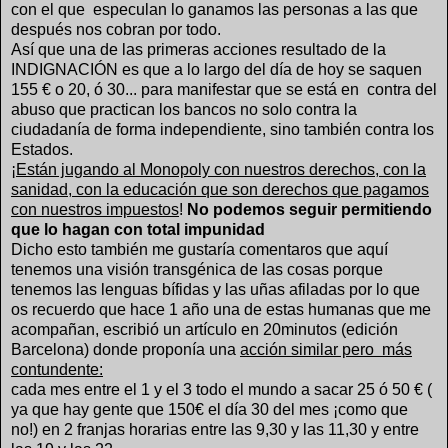
con el que especulan lo ganamos las personas a las que
después nos cobran por todo.
Así que una de las primeras acciones resultado de la
INDIGNACIÓN es que a lo largo del día de hoy se saquen
155 € o 20, ó 30... para manifestar que se está en
contra del
abuso que practican los bancos no solo contra la
ciudadanía de forma independiente, sino también contra los
Estados.
¡Están jugando al Monopoly con nuestros derechos, con la
sanidad, con la educación que son derechos que pagamos
con nuestros impuestos
!
No podemos seguir permitiendo
que lo hagan con total impunidad
Dicho esto también me gustaría comentaros que aquí
tenemos una visión transgénica de las cosas porque
tenemos las lenguas bífidas y las uñas afiladas por lo que
os recuerdo que
hace 1 año una de estas humanas que me
acompañan, escribió un artículo en 20minutos (edición
Barcelona) donde proponía una
acción similar pero más
contundente:
cada mes entre el 1 y el 3 todo el mundo a sacar 25 ó 50 € (
ya que hay gente que 150€ el día 30 del mes ¡como que
no!) en 2 franjas horarias entre las 9,30 y las 11,30 y entre